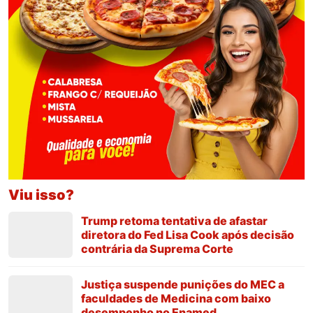
Viu isso?
Trump retoma tentativa de afastar
diretora do Fed Lisa Cook após decisão
contrária da Suprema Corte
Justiça suspende punições do MEC a
faculdades de Medicina com baixo
desempenho no Enamed