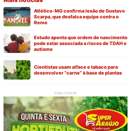
Atlético-MG confirma lesão de Gustavo
Scarpa, que desfalca equipe contra o
Remo
Estudo aponta que ordem de nascimento
pode estar associada a riscos de TDAH e
autismo
Cientistas usam alface e tabaco para
desenvolver “carne” à base de plantas
PUBLICIDADE