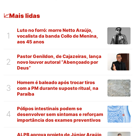
Mais lidas
📈
Luto no forró: morre Netto Araújo,
1
vocalista da banda Collo de Menina,
aos 45 anos
Pastor Genildon, de Cajazeiras, lança
2
novo louvor autoral “Abençoado por
Deus”
Homem é baleado após trocar tiros
3
com a PM durante suposto ritual, na
Paraíba
Pólipos intestinais podem se
4
desenvolver sem sintomas e reforçam
importância dos exames preventivos
ALPB aprova projeto de Júnior Araújo