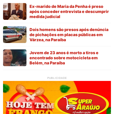
Ex-marido de Maria da Penha é preso
após conceder entrevista e descumprir
medida judicial
Dois homens são presos após denúncia
de pichações em placas públicas em
Várzea, na Paraíba
Jovem de 23 anos é morto a tiros e
encontrado sobre motocicleta em
Belém, na Paraíba
PUBLICIDADE