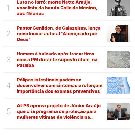
Luto no forró: morre Netto Araújo,
1
vocalista da banda Collo de Menina,
aos 45 anos
Pastor Genildon, de Cajazeiras, lança
2
novo louvor autoral “Abençoado por
Deus”
Homem é baleado após trocar tiros
3
com a PM durante suposto ritual, na
Paraíba
Pólipos intestinais podem se
4
desenvolver sem sintomas e reforçam
importância dos exames preventivos
ALPB aprova projeto de Júnior Araújo
5
que cria programa de proteção para
mulheres vítimas de violência na
Paraíba