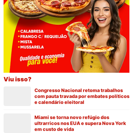
Viu isso?
Congresso Nacional retoma trabalhos
com pauta travada por embates políticos
e calendário eleitoral
Miami se torna novo refúgio dos
ultrarricos nos EUA e supera Nova York
em custo de vida