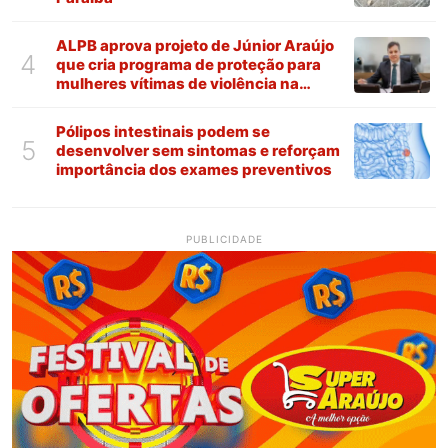
ALPB aprova projeto de Júnior Araújo
4
que cria programa de proteção para
mulheres vítimas de violência na
Paraíba
Pólipos intestinais podem se
5
desenvolver sem sintomas e reforçam
importância dos exames preventivos
PUBLICIDADE