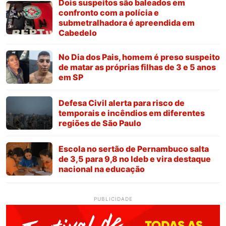
Dois suspeitos são baleados em
confronto com a polícia e
submetralhadora é apreendida em
Cabedelo
No Dia dos Pais, homem é preso suspeito
de matar as próprias filhas de 3 e 5 anos
em SP
Defesa Civil alerta para risco de
temporais e incêndios em diferentes
regiões de São Paulo
Escola no sertão de Pernambuco salta
de 3,5 para 9,8 no Ideb e vira destaque
nacional na educação
PUBLICIDADE