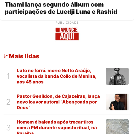
Thami lança segundo álbum com
participações de Luedji Luna e Rashid
PUBLICIDADE
Mais lidas
📈
Luto no forró: morre Netto Araújo,
1
vocalista da banda Collo de Menina,
aos 45 anos
Pastor Genildon, de Cajazeiras, lança
2
novo louvor autoral “Abençoado por
Deus”
Homem é baleado após trocar tiros
3
com a PM durante suposto ritual, na
Paraíba