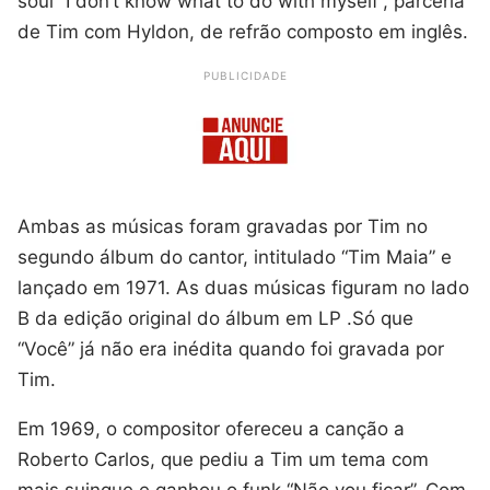
soul “I don’t know what to do with myself”, parceria
de Tim com Hyldon, de refrão composto em inglês.
PUBLICIDADE
Ambas as músicas foram gravadas por Tim no
segundo álbum do cantor, intitulado “Tim Maia” e
lançado em 1971. As duas músicas figuram no lado
B da edição original do álbum em LP .Só que
“Você” já não era inédita quando foi gravada por
Tim.
Em 1969, o compositor ofereceu a canção a
Roberto Carlos, que pediu a Tim um tema com
mais suingue e ganhou o funk “Não vou ficar”. Com