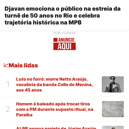
Djavan emociona o público na estreia da
turnê de 50 anos no Rio e celebra
trajetória histórica na MPB
PUBLICIDADE
Mais lidas
📈
Luto no forró: morre Netto Araújo,
1
vocalista da banda Collo de Menina,
aos 45 anos
Homem é baleado após trocar tiros
2
com a PM durante suposto ritual, na
Paraíba
ALPB aprova projeto de Júnior Araújo