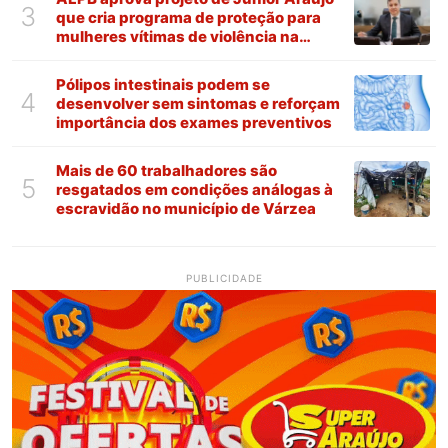
3
que cria programa de proteção para
mulheres vítimas de violência na
Paraíba
Pólipos intestinais podem se
4
desenvolver sem sintomas e reforçam
importância dos exames preventivos
Mais de 60 trabalhadores são
5
resgatados em condições análogas à
escravidão no município de Várzea
PUBLICIDADE