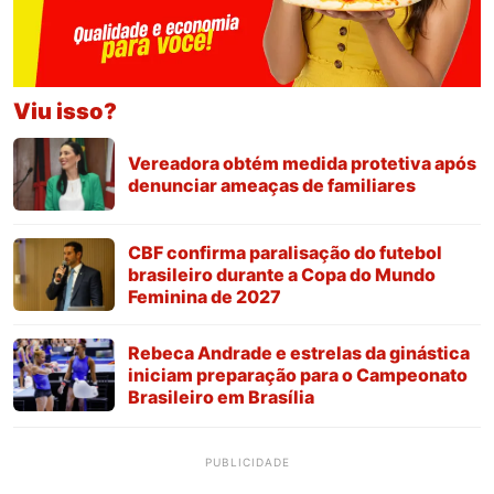
Viu isso?
Vereadora obtém medida protetiva após
denunciar ameaças de familiares
CBF confirma paralisação do futebol
brasileiro durante a Copa do Mundo
Feminina de 2027
Rebeca Andrade e estrelas da ginástica
iniciam preparação para o Campeonato
Brasileiro em Brasília
PUBLICIDADE