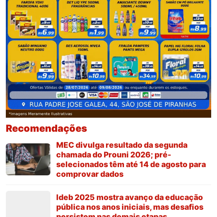
Recomendações
MEC divulga resultado da segunda
chamada do Prouni 2026; pré-
selecionados têm até 14 de agosto para
comprovar dados
Ideb 2025 mostra avanço da educação
pública nos anos iniciais, mas desafios
persistem nas demais etapas