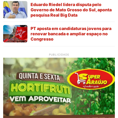
Eduardo Riedel lidera disputa pelo
Governo de Mato Grosso do Sul, aponta
pesquisa Real Big Data
PT aposta em candidaturas jovens para
renovar bancada e ampliar espaço no
Congresso
PUBLICIDADE