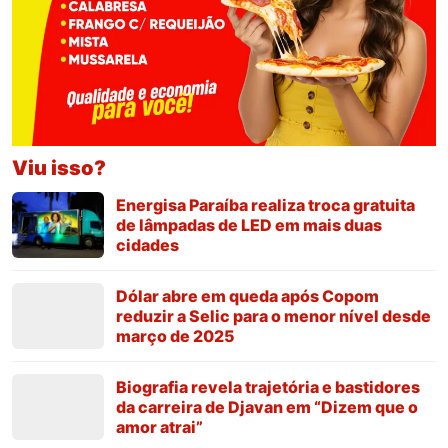
Viu isso?
Energisa Paraíba realiza troca gratuita
de lâmpadas de LED em mais duas
cidades
Dólar abre em queda após Copom
reduzir a Selic para o menor nível desde
março de 2025
Biografia revela trajetória e bastidores
da carreira de Djavan em “Dizem que o
amor atrai”