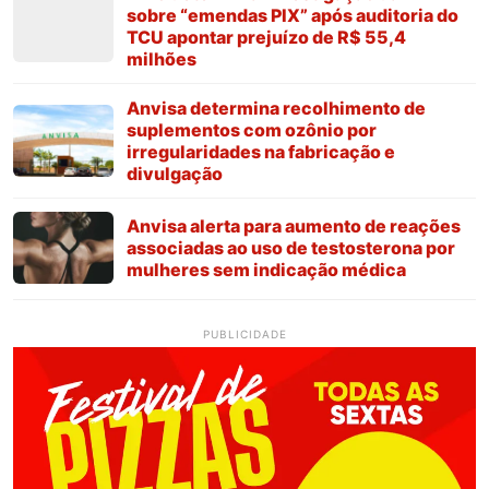
sobre “emendas PIX” após auditoria do
TCU apontar prejuízo de R$ 55,4
milhões
Anvisa determina recolhimento de
suplementos com ozônio por
irregularidades na fabricação e
divulgação
Anvisa alerta para aumento de reações
associadas ao uso de testosterona por
mulheres sem indicação médica
PUBLICIDADE