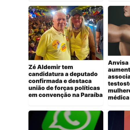
Anvisa 
Zé Aldemir tem
aument
candidatura a deputado
associa
confirmada e destaca
testost
união de forças políticas
mulher
em convenção na Paraíba
médica