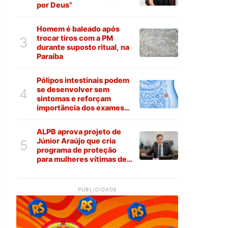
por Deus”
Homem é baleado após
trocar tiros com a PM
3
durante suposto ritual, na
Paraíba
Pólipos intestinais podem
se desenvolver sem
4
sintomas e reforçam
importância dos exames
preventivos
ALPB aprova projeto de
Júnior Araújo que cria
5
programa de proteção
para mulheres vítimas de
violência na Paraíba
PUBLICIDADE