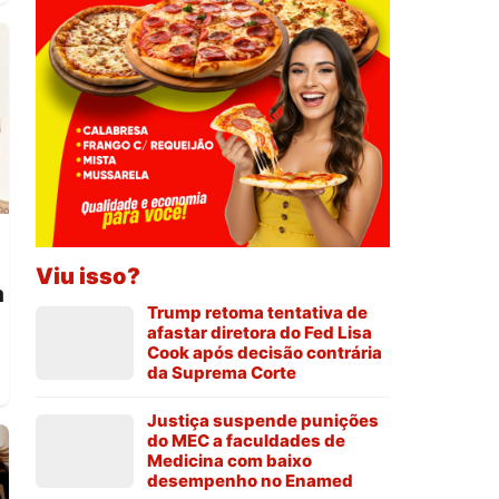
Viu isso?
m
Trump retoma tentativa de
afastar diretora do Fed Lisa
Cook após decisão contrária
da Suprema Corte
Justiça suspende punições
do MEC a faculdades de
Medicina com baixo
desempenho no Enamed