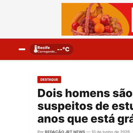
Recife
🌡️
--°C
Carregando…
DESTAQUE
Dois homens são
suspeitos de est
anos que está gr
Por
REDAÇÃO JRT NEWS
— 10 de junho de 2026