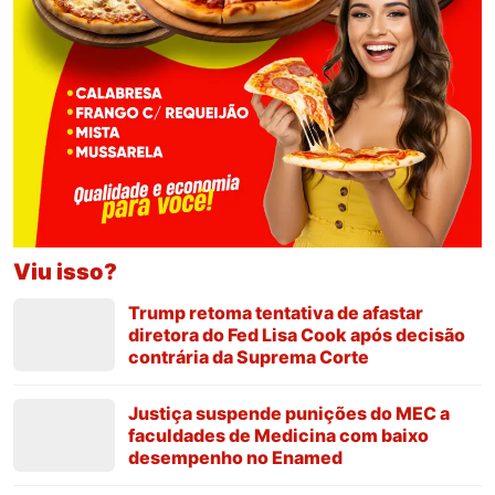
Viu isso?
Trump retoma tentativa de afastar
diretora do Fed Lisa Cook após decisão
contrária da Suprema Corte
Justiça suspende punições do MEC a
faculdades de Medicina com baixo
desempenho no Enamed