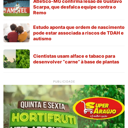
Atlético-MG confirma lesão de Gustavo
Scarpa, que desfalca equipe contra o
Remo
Estudo aponta que ordem de nascimento
pode estar associada a riscos de TDAH e
autismo
Cientistas usam alface e tabaco para
desenvolver “carne” à base de plantas
PUBLICIDADE