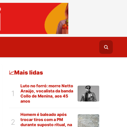
Mais lidas
📈
Luto no forró: morre Netto
Araújo, vocalista da banda
1
Collo de Menina, aos 45
anos
Homem é baleado após
trocar tiros com a PM
2
durante suposto ritual, na