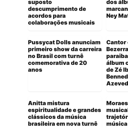
suposto
dos ál
descumprimento de
marcant
acordos para
Ney Ma
colaborações musicais
Pussycat Dolls anunciam
Cantor
primeiro show da carreira
Bezerr
no Brasil com turnê
paraib
comemorativa de 20
álbum 
anos
de Zé Ib
Bennedi
Azeve
Anitta mistura
Moraes
espiritualidade e grandes
musical
clássicos da música
trajetó
brasileira em nova turnê
música 