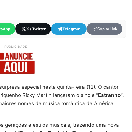
tsApp
X / Twitter
Telegram
Copiar link
PUBLICIDADE
rpresa especial nesta quinta-feira (12). O cantor
-riquenho Ricky Martin lançaram o single
“Estranho”
,
 maiores nomes da música romântica da América
s gerações e estilos musicais, trazendo uma nova