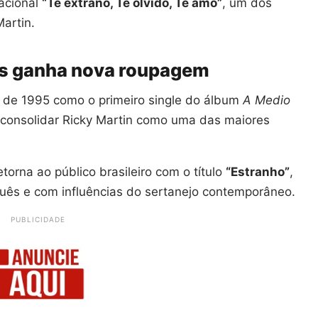
acional
“Te extraño, Te olvido, Te amo”
, um dos
Martin.
os ganha nova roupagem
o de 1995 como o primeiro single do álbum
A Medio
 consolidar Ricky Martin como uma das maiores
torna ao público brasileiro com o título
“Estranho”
,
ês e com influências do sertanejo contemporâneo.
PUBLICIDADE