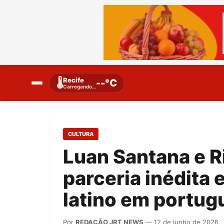
Recife
🌡️
--°C
Carregando…
CULTURA
Luan Santana e R
parceria inédita 
latino em portug
Por
REDAÇÃO JRT NEWS
— 12 de junho de 2026