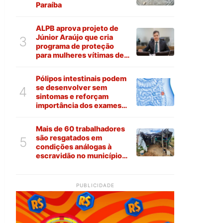
Paraíba
ALPB aprova projeto de
Júnior Araújo que cria
3
programa de proteção
para mulheres vítimas de
violência na Paraíba
Pólipos intestinais podem
se desenvolver sem
4
sintomas e reforçam
importância dos exames
preventivos
Mais de 60 trabalhadores
são resgatados em
5
condições análogas à
escravidão no município
de Várzea
PUBLICIDADE