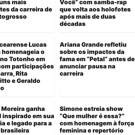
buns mais
Você” com samba-rap
es da carreira de
que volta aos holofotes
togrosso
após mais de duas
décadas
 cearense Lucas
Ariana Grande refletiu
a homenageia o
sobre os impactos da
ano Totonho em
fama em “Petal” antes de
com participações
anunciar pausa na
arra, Rita
carreira
tto e Geraldo
do
 Moreira ganha
Simone estreia show
 inspirado em sua
“Que mulher é essa?”
ria e legado para a
com homenagem à força
brasileira
feminina e repertório