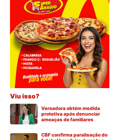
Viu isso?
Vereadora obtém medida
protetiva após denunciar
ameaças de familiares
CBF confirma paralisação do