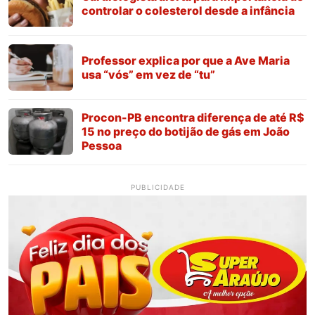
controlar o colesterol desde a infância
Professor explica por que a Ave Maria
usa “vós” em vez de “tu”
Procon-PB encontra diferença de até R$
15 no preço do botijão de gás em João
Pessoa
PUBLICIDADE