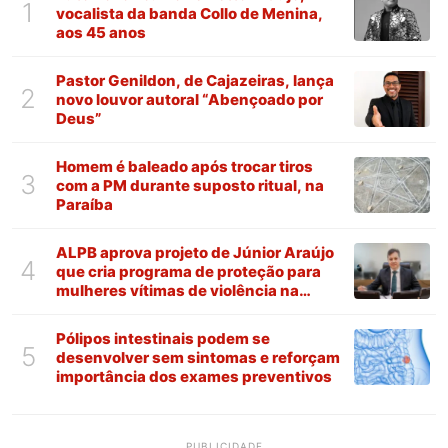
1
vocalista da banda Collo de Menina,
aos 45 anos
Pastor Genildon, de Cajazeiras, lança
2
novo louvor autoral “Abençoado por
Deus”
Homem é baleado após trocar tiros
3
com a PM durante suposto ritual, na
Paraíba
ALPB aprova projeto de Júnior Araújo
4
que cria programa de proteção para
mulheres vítimas de violência na
Paraíba
Pólipos intestinais podem se
5
desenvolver sem sintomas e reforçam
importância dos exames preventivos
PUBLICIDADE