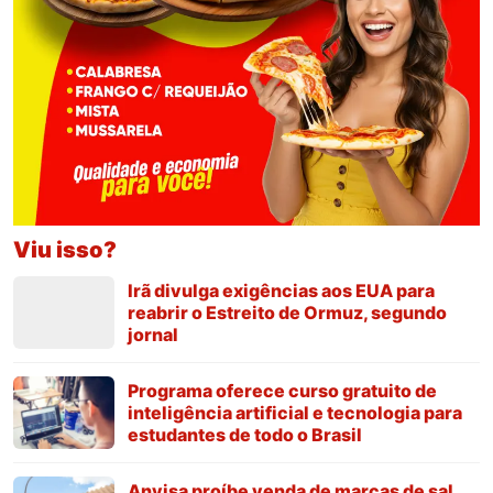
Viu isso?
Irã divulga exigências aos EUA para
reabrir o Estreito de Ormuz, segundo
jornal
Programa oferece curso gratuito de
inteligência artificial e tecnologia para
estudantes de todo o Brasil
Anvisa proíbe venda de marcas de sal