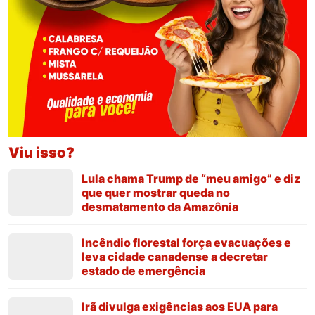
Viu isso?
Lula chama Trump de “meu amigo” e diz
que quer mostrar queda no
desmatamento da Amazônia
Incêndio florestal força evacuações e
leva cidade canadense a decretar
estado de emergência
Irã divulga exigências aos EUA para