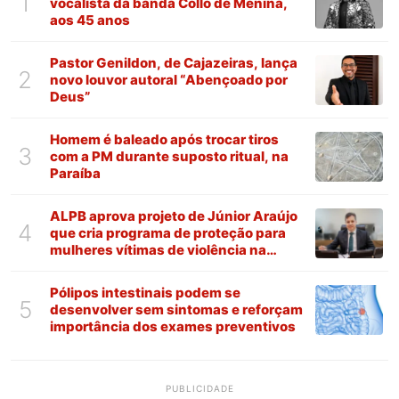
1
vocalista da banda Collo de Menina,
aos 45 anos
Pastor Genildon, de Cajazeiras, lança
2
novo louvor autoral “Abençoado por
Deus”
Homem é baleado após trocar tiros
3
com a PM durante suposto ritual, na
Paraíba
ALPB aprova projeto de Júnior Araújo
4
que cria programa de proteção para
mulheres vítimas de violência na
Paraíba
Pólipos intestinais podem se
5
desenvolver sem sintomas e reforçam
importância dos exames preventivos
PUBLICIDADE