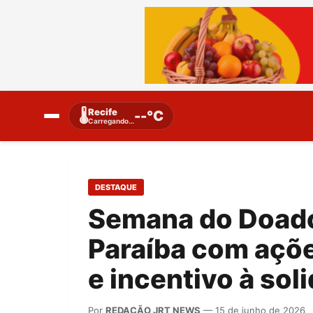
Recife
🌡️
--°C
Carregando…
DESTAQUE
Semana do Doado
Paraíba com açõ
e incentivo à sol
Por
REDAÇÃO JRT NEWS
— 15 de junho de 2026