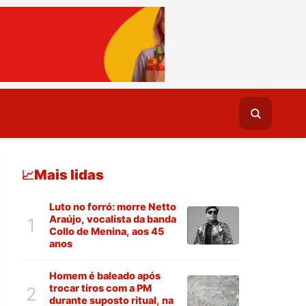
Mais lidas
📈
Luto no forró: morre Netto
Araújo, vocalista da banda
1
Collo de Menina, aos 45
anos
Homem é baleado após
trocar tiros com a PM
2
durante suposto ritual, na