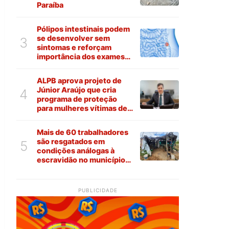
Paraíba
Pólipos intestinais podem
se desenvolver sem
3
sintomas e reforçam
importância dos exames
preventivos
ALPB aprova projeto de
Júnior Araújo que cria
4
programa de proteção
para mulheres vítimas de
violência na Paraíba
Mais de 60 trabalhadores
são resgatados em
5
condições análogas à
escravidão no município
de Várzea
PUBLICIDADE