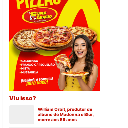
Viu isso?
William Orbit, produtor de
álbuns de Madonna e Blur,
morre aos 69 anos