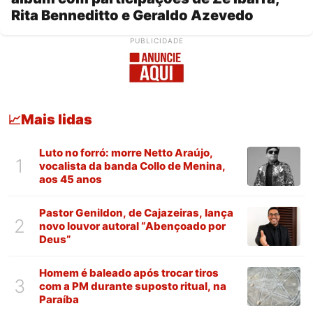
Rita Benneditto e Geraldo Azevedo
PUBLICIDADE
Mais lidas
📈
Luto no forró: morre Netto Araújo,
1
vocalista da banda Collo de Menina,
aos 45 anos
Pastor Genildon, de Cajazeiras, lança
2
novo louvor autoral “Abençoado por
Deus”
Homem é baleado após trocar tiros
3
com a PM durante suposto ritual, na
Paraíba