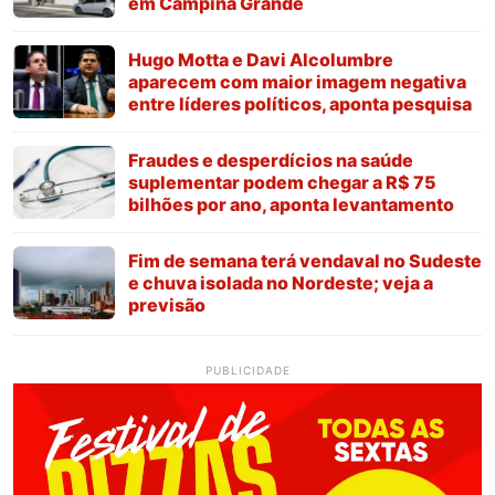
em Campina Grande
Hugo Motta e Davi Alcolumbre
aparecem com maior imagem negativa
entre líderes políticos, aponta pesquisa
Fraudes e desperdícios na saúde
suplementar podem chegar a R$ 75
bilhões por ano, aponta levantamento
Fim de semana terá vendaval no Sudeste
e chuva isolada no Nordeste; veja a
previsão
PUBLICIDADE