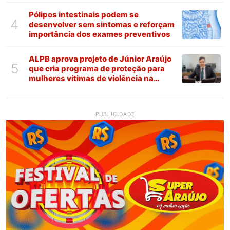
Pólipos intestinais podem se
4
desenvolver sem sintomas e reforçam
importância dos exames preventivos
ALPB aprova projeto de Júnior Araújo
5
que cria programa de proteção para
mulheres vítimas de violência na
Paraíba
PUBLICIDADE