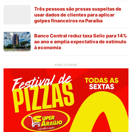
Três pessoas são presas suspeitas de
usar dados de clientes para aplicar
golpes financeiros na Paraíba
Banco Central reduz taxa Selic para 14%
ao ano e amplia expectativa de estímulo
à economia
PUBLICIDADE