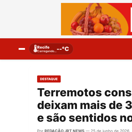
Recife
🌡️
--°C
Carregando…
DESTAQUE
Terremotos cons
deixam mais de 3
e são sentidos no
Por
REDAÇÃO JRT NEWS
— 25 de junho de 2026