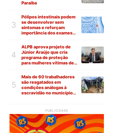
Paraíba
Pólipos intestinais podem
se desenvolver sem
3
sintomas e reforçam
importância dos exames
preventivos
ALPB aprova projeto de
Júnior Araújo que cria
4
programa de proteção
para mulheres vítimas de
violência na Paraíba
Mais de 60 trabalhadores
são resgatados em
5
condições análogas à
escravidão no município
de Várzea
PUBLICIDADE