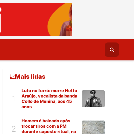
Mais lidas
📈
Luto no forró: morre Netto
Araújo, vocalista da banda
1
Collo de Menina, aos 45
anos
Homem é baleado após
trocar tiros com a PM
2
durante suposto ritual, na