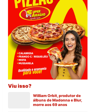
Viu isso?
William Orbit, produtor de
álbuns de Madonna e Blur,
morre aos 69 anos