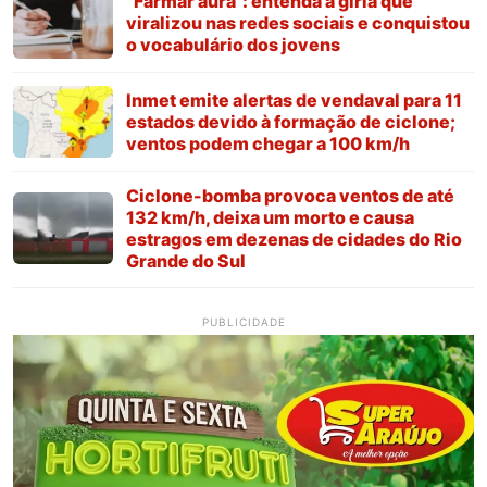
“Farmar aura”: entenda a gíria que
viralizou nas redes sociais e conquistou
o vocabulário dos jovens
Inmet emite alertas de vendaval para 11
estados devido à formação de ciclone;
ventos podem chegar a 100 km/h
Ciclone-bomba provoca ventos de até
132 km/h, deixa um morto e causa
estragos em dezenas de cidades do Rio
Grande do Sul
PUBLICIDADE