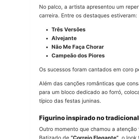
No palco, a artista apresentou um rep
carreira. Entre os destaques estiveram:
Três Versões
Alvejante
Não Me Faça Chorar
Campeão dos Piores
Os sucessos foram cantados em coro pel
Além das canções românticas que consa
para um bloco dedicado ao forró, coloc
típico das festas juninas.
Figurino inspirado no tradiciona
Outro momento que chamou a atenção fo
Batizado de
“Correio Elegante”
, o look