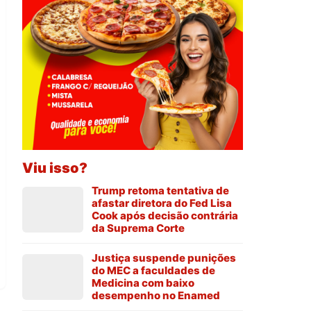
Viu isso?
Trump retoma tentativa de
afastar diretora do Fed Lisa
Cook após decisão contrária
da Suprema Corte
Justiça suspende punições
do MEC a faculdades de
Medicina com baixo
desempenho no Enamed