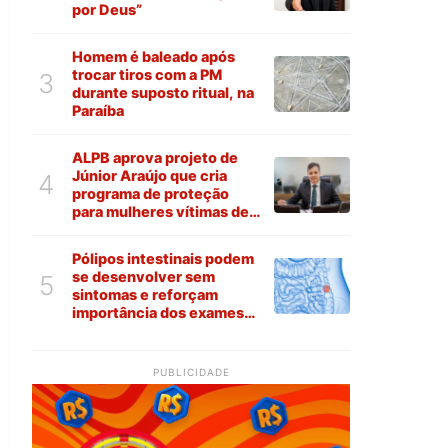
por Deus”
Homem é baleado após
trocar tiros com a PM
3
durante suposto ritual, na
Paraíba
ALPB aprova projeto de
Júnior Araújo que cria
4
programa de proteção
para mulheres vítimas de
violência na Paraíba
Pólipos intestinais podem
se desenvolver sem
5
sintomas e reforçam
importância dos exames
preventivos
PUBLICIDADE