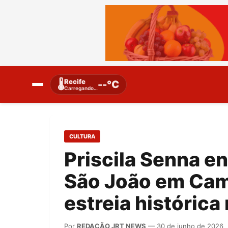
Recife
🌡️
--°C
Carregando…
CULTURA
Priscila Senna e
São João em Cam
estreia histórica
Por
REDAÇÃO JRT NEWS
— 30 de junho de 2026