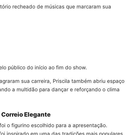
ertório recheado de músicas que marcaram sua
o público do início ao fim do show.
graram sua carreira, Priscila também abriu espaço
ando a multidão para dançar e reforçando o clima
l Correio Elegante
i o figurino escolhido para a apresentação.
 foi inspirado em uma das tradições mais populares