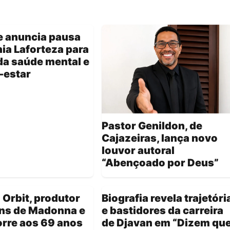
e anuncia pausa
ia Laforteza para
da saúde mental e
-estar
Pastor Genildon, de
Cajazeiras, lança novo
louvor autoral
“Abençoado por Deus”
 Orbit, produtor
Biografia revela trajetóri
uns de Madonna e
e bastidores da carreira
orre aos 69 anos
de Djavan em “Dizem qu