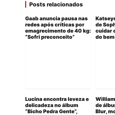
Posts relacionados
Gaab anuncia pausa nas
Katsey
redes após críticas por
de Soph
emagrecimento de 40 kg:
cuidar 
“Sofri preconceito”
do bem
Lucina encontra leveza e
William
delicadeza no álbum
de álb
“Bicho Pedra Gente”,
Blur, m