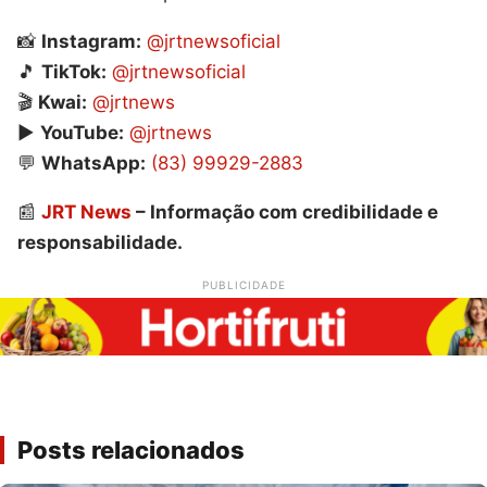
📸
Instagram:
@jrtnewsoficial
🎵
TikTok:
@jrtnewsoficial
🎬
Kwai:
@jrtnews
▶️
YouTube:
@jrtnews
💬
WhatsApp:
(83) 99929-2883
📰
JRT News
– Informação com credibilidade e
responsabilidade.
PUBLICIDADE
Posts relacionados