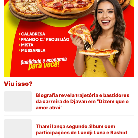
Viu isso?
Biografia revela trajetória e bastidores
da carreira de Djavan em “Dizem que o
amor atrai”
Thami lança segundo álbum com
participações de Luedji Luna e Rashid