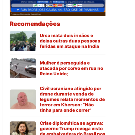
Recomendações
Ursa mata dois irmãos e
deixa outras duas pessoas
feridas em ataque na Índia
Mulher é perseguida e
atacada por corvo em rua no
Reino Unido;
Civil ucraniano atingido por
drone durante venda de
legumes relata momentos de
terror em Kherson: “Não
tinha para onde correr”
Crise diplomática se agrava:
governo Trump revoga visto
da embaixadora do Brasil nos