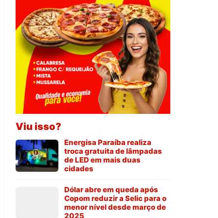
Viu isso?
Energisa Paraíba realiza
troca gratuita de lâmpadas
de LED em mais duas
cidades
Dólar abre em queda após
Copom reduzir a Selic para o
menor nível desde março de
2025