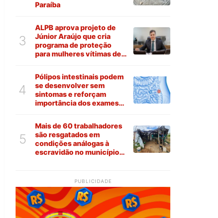
Paraíba
ALPB aprova projeto de
Júnior Araújo que cria
3
programa de proteção
para mulheres vítimas de
violência na Paraíba
Pólipos intestinais podem
se desenvolver sem
4
sintomas e reforçam
importância dos exames
preventivos
Mais de 60 trabalhadores
são resgatados em
5
condições análogas à
escravidão no município
de Várzea
PUBLICIDADE