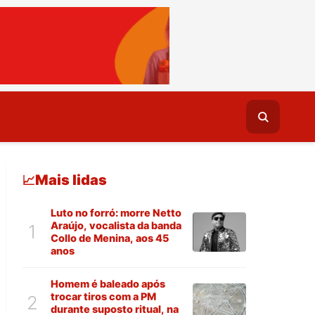
Mais lidas
📈
Luto no forró: morre Netto
Araújo, vocalista da banda
1
Collo de Menina, aos 45
anos
Homem é baleado após
trocar tiros com a PM
2
durante suposto ritual, na