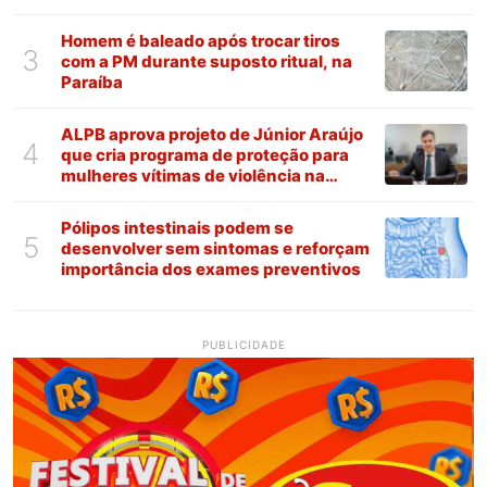
Homem é baleado após trocar tiros
3
com a PM durante suposto ritual, na
Paraíba
ALPB aprova projeto de Júnior Araújo
4
que cria programa de proteção para
mulheres vítimas de violência na
Paraíba
Pólipos intestinais podem se
5
desenvolver sem sintomas e reforçam
importância dos exames preventivos
PUBLICIDADE