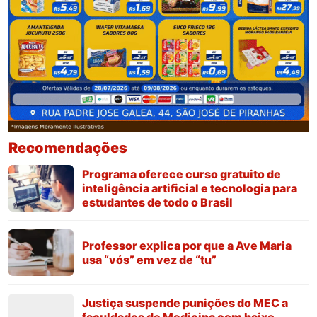
Recomendações
Programa oferece curso gratuito de
inteligência artificial e tecnologia para
estudantes de todo o Brasil
Professor explica por que a Ave Maria
usa “vós” em vez de “tu”
Justiça suspende punições do MEC a
faculdades de Medicina com baixo