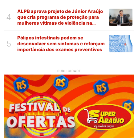
ALPB aprova projeto de Júnior Araújo
4
que cria programa de proteção para
mulheres vítimas de violência na
Paraíba
Pólipos intestinais podem se
5
desenvolver sem sintomas e reforçam
importância dos exames preventivos
PUBLICIDADE