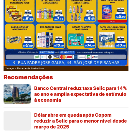
Recomendações
Banco Central reduz taxa Selic para 14%
ao ano e amplia expectativa de estímulo
à economia
Dólar abre em queda após Copom
reduzir a Selic para o menor nível desde
março de 2025