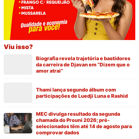
Viu isso?
Biografia revela trajetória e bastidores
da carreira de Djavan em “Dizem que o
amor atrai”
Thami lança segundo álbum com
participações de Luedji Luna e Rashid
MEC divulga resultado da segunda
chamada do Prouni 2026; pré-
selecionados têm até 14 de agosto para
comprovar dados