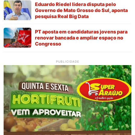
Eduardo Riedel lidera disputa pelo
Governo de Mato Grosso do Sul, aponta
pesquisa Real Big Data
PT aposta em candidaturas jovens para
renovar bancada e ampliar espaço no
Congresso
PUBLICIDADE