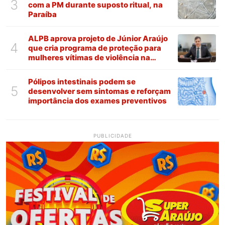
3
com a PM durante suposto ritual, na
Paraíba
ALPB aprova projeto de Júnior Araújo
4
que cria programa de proteção para
mulheres vítimas de violência na
Paraíba
Pólipos intestinais podem se
5
desenvolver sem sintomas e reforçam
importância dos exames preventivos
PUBLICIDADE