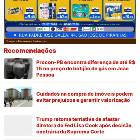
Recomendações
Procon-PB encontra diferença de até R$
15 no preço do botijão de gás em João
Pessoa
Cuidados na compra de imóveis podem
evitar prejuízos e garantir valorização
Trump retoma tentativa de afastar
diretora do Fed Lisa Cook após decisão
contrária da Suprema Corte