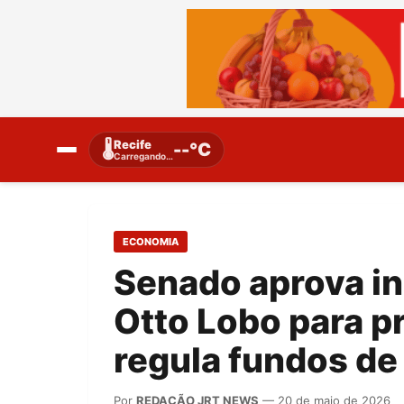
Recife
🌡️
--°C
Carregando…
ECONOMIA
Senado aprova i
Otto Lobo para p
regula fundos de
Por
REDAÇÃO JRT NEWS
— 20 de maio de 2026