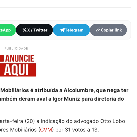
tsApp
X / Twitter
Telegram
Copiar link
PUBLICIDADE
Mobiliários é atribuída a Alcolumbre, que nega ter
ambém deram aval a Igor Muniz para diretoria do
rta-feira (20) a indicação do advogado Otto Lobo
es Mobiliários (
CVM
) por 31 votos a 13.