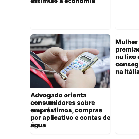
estímulo à economia
Mulher 
premiad
no lixo 
conseg
na Itáli
Advogado orienta
consumidores sobre
empréstimos, compras
por aplicativo e contas de
água