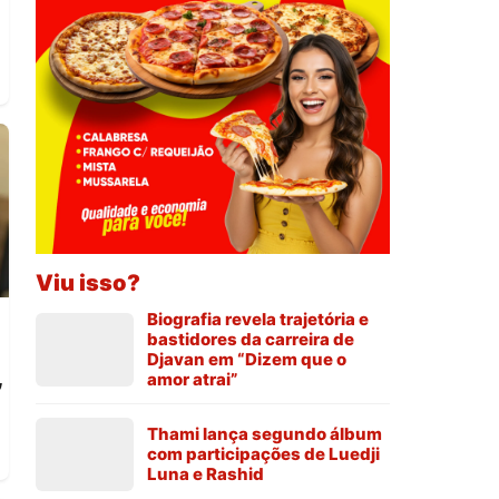
Viu isso?
Biografia revela trajetória e
bastidores da carreira de
Djavan em “Dizem que o
,
amor atrai”
Thami lança segundo álbum
com participações de Luedji
Luna e Rashid