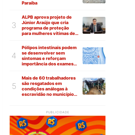
Paraíba
ALPB aprova projeto de
Júnior Araújo que cria
3
programa de proteção
para mulheres vítimas de
violência na Paraíba
Pólipos intestinais podem
se desenvolver sem
4
sintomas e reforçam
importância dos exames
preventivos
Mais de 60 trabalhadores
são resgatados em
5
condições análogas à
escravidão no município
de Várzea
PUBLICIDADE