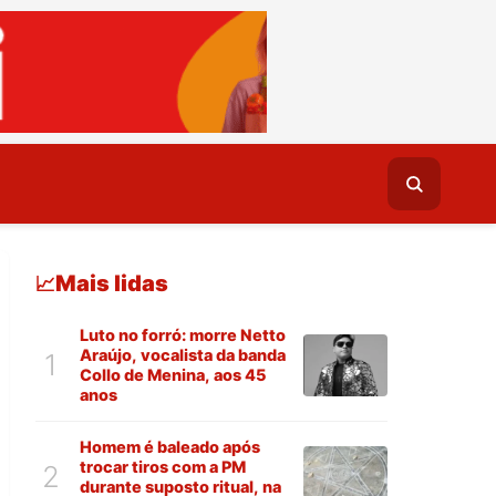
Mais lidas
📈
Luto no forró: morre Netto
Araújo, vocalista da banda
1
Collo de Menina, aos 45
anos
Homem é baleado após
trocar tiros com a PM
2
durante suposto ritual, na