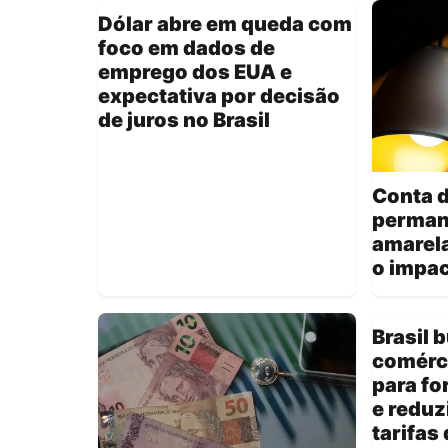
Dólar abre em queda com
foco em dados de
emprego dos EUA e
expectativa por decisão
de juros no Brasil
Conta d
perman
amarela
o impac
Brasil 
comérci
para fo
e reduz
tarifas