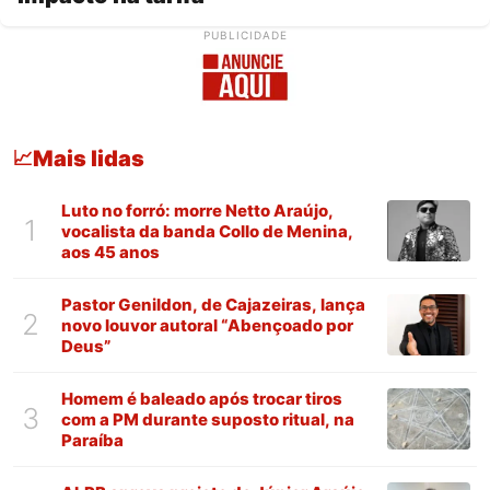
PUBLICIDADE
Mais lidas
📈
Luto no forró: morre Netto Araújo,
1
vocalista da banda Collo de Menina,
aos 45 anos
Pastor Genildon, de Cajazeiras, lança
2
novo louvor autoral “Abençoado por
Deus”
Homem é baleado após trocar tiros
3
com a PM durante suposto ritual, na
Paraíba