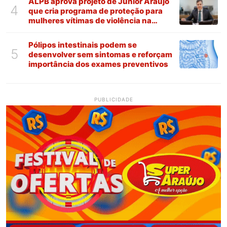
ALPB aprova projeto de Júnior Araújo
4
que cria programa de proteção para
mulheres vítimas de violência na
Paraíba
Pólipos intestinais podem se
5
desenvolver sem sintomas e reforçam
importância dos exames preventivos
PUBLICIDADE