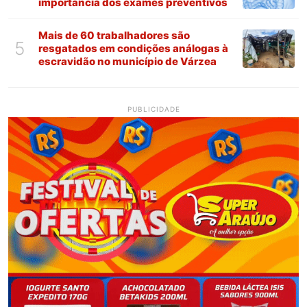
importância dos exames preventivos
Mais de 60 trabalhadores são
5
resgatados em condições análogas à
escravidão no município de Várzea
PUBLICIDADE