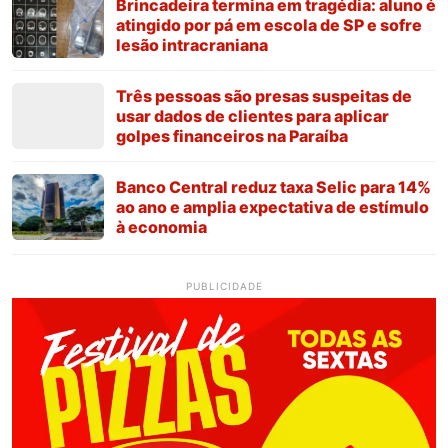
Brincadeira termina em tragédia: aluno é
atingido por pá em escola de SP e sofre
lesão intracraniana
Três pessoas são presas suspeitas de
usar dados de clientes para aplicar
golpes financeiros na Paraíba
Banco Central reduz taxa Selic para 14%
ao ano e amplia expectativa de estímulo
à economia
PUBLICIDADE