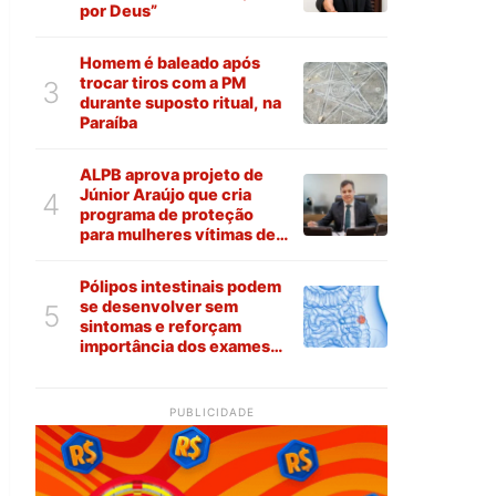
por Deus”
Homem é baleado após
trocar tiros com a PM
3
durante suposto ritual, na
Paraíba
ALPB aprova projeto de
Júnior Araújo que cria
4
programa de proteção
para mulheres vítimas de
violência na Paraíba
Pólipos intestinais podem
se desenvolver sem
5
sintomas e reforçam
importância dos exames
preventivos
PUBLICIDADE