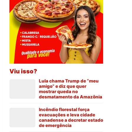
Viu isso?
Lula chama Trump de “meu
amigo” e diz que quer
mostrar queda no
desmatamento da Amazônia
Incêndio florestal força
evacuações e leva cidade
canadense a decretar estado
de emergência