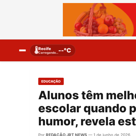
Recife
🌡️
--°C
Carregando…
EDUCAÇÃO
Alunos têm mel
escolar quando p
humor, revela es
Por
REDAÇÃO JRT NEWS
— 1 de junho de 2026