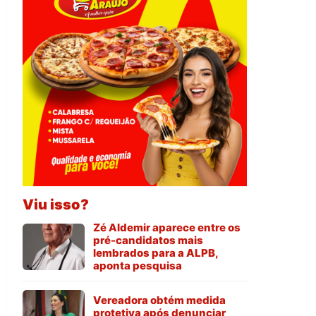
Viu isso?
Zé Aldemir aparece entre os
pré-candidatos mais
lembrados para a ALPB,
aponta pesquisa
Vereadora obtém medida
protetiva após denunciar