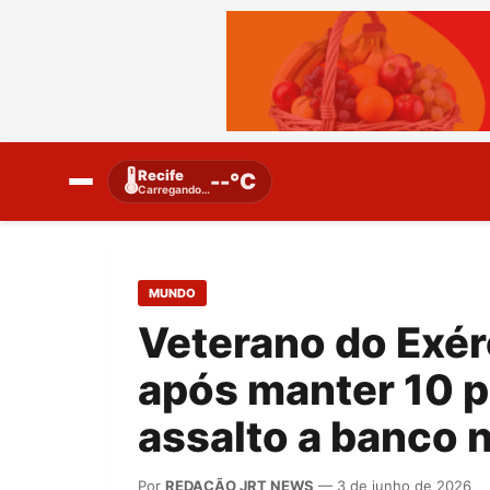
Recife
🌡️
--°C
Carregando…
MUNDO
Veterano do Exér
após manter 10 p
assalto a banco n
Por
REDAÇÃO JRT NEWS
— 3 de junho de 2026