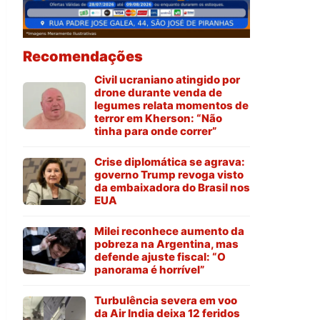
Recomendações
Civil ucraniano atingido por
drone durante venda de
legumes relata momentos de
terror em Kherson: “Não
tinha para onde correr”
Crise diplomática se agrava:
governo Trump revoga visto
da embaixadora do Brasil nos
EUA
Milei reconhece aumento da
pobreza na Argentina, mas
defende ajuste fiscal: “O
panorama é horrível”
Turbulência severa em voo
da Air India deixa 12 feridos