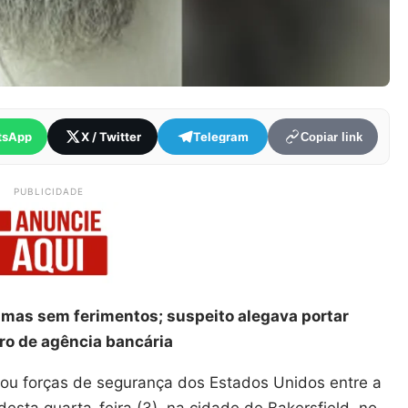
tsApp
X / Twitter
Telegram
Copiar link
PUBLICIDADE
timas sem ferimentos; suspeito alegava portar
ro de agência bancária
ou forças de segurança dos Estados Unidos entre a
desta quarta-feira (3), na cidade de Bakersfield, no