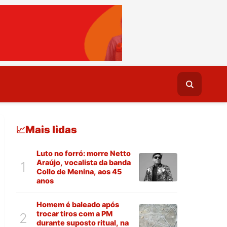
Mais lidas
📈
Luto no forró: morre Netto
Araújo, vocalista da banda
1
Collo de Menina, aos 45
anos
Homem é baleado após
trocar tiros com a PM
2
durante suposto ritual, na