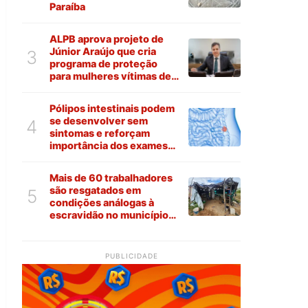
Paraíba
ALPB aprova projeto de
Júnior Araújo que cria
3
programa de proteção
para mulheres vítimas de
violência na Paraíba
Pólipos intestinais podem
se desenvolver sem
4
sintomas e reforçam
importância dos exames
preventivos
Mais de 60 trabalhadores
são resgatados em
5
condições análogas à
escravidão no município
de Várzea
PUBLICIDADE