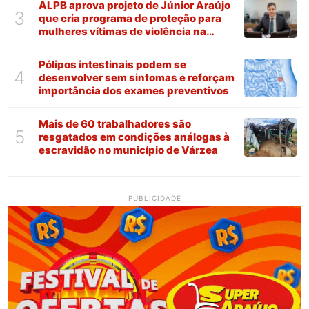
ALPB aprova projeto de Júnior Araújo
3
que cria programa de proteção para
mulheres vítimas de violência na
Paraíba
Pólipos intestinais podem se
4
desenvolver sem sintomas e reforçam
importância dos exames preventivos
Mais de 60 trabalhadores são
5
resgatados em condições análogas à
escravidão no município de Várzea
PUBLICIDADE