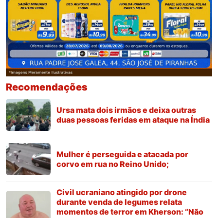
Recomendações
Ursa mata dois irmãos e deixa outras
duas pessoas feridas em ataque na Índia
Mulher é perseguida e atacada por
corvo em rua no Reino Unido;
Civil ucraniano atingido por drone
durante venda de legumes relata
momentos de terror em Kherson: “Não