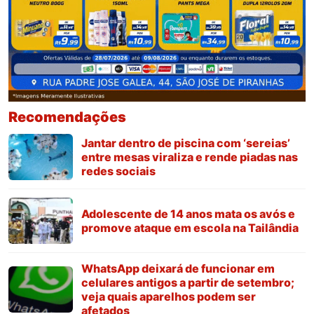
Recomendações
Jantar dentro de piscina com ‘sereias’
entre mesas viraliza e rende piadas nas
redes sociais
Adolescente de 14 anos mata os avós e
promove ataque em escola na Tailândia
WhatsApp deixará de funcionar em
celulares antigos a partir de setembro;
veja quais aparelhos podem ser
afetados