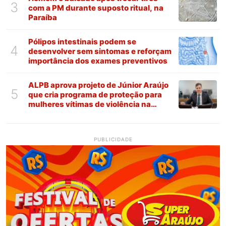
3
com a PM durante suposto ritual, na
Paraíba
Pólipos intestinais podem se
4
desenvolver sem sintomas e reforçam
importância dos exames preventivos
ALPB aprova projeto de Júnior Araújo
5
que cria programa de proteção para
mulheres vítimas de violência na
Paraíba
PUBLICIDADE