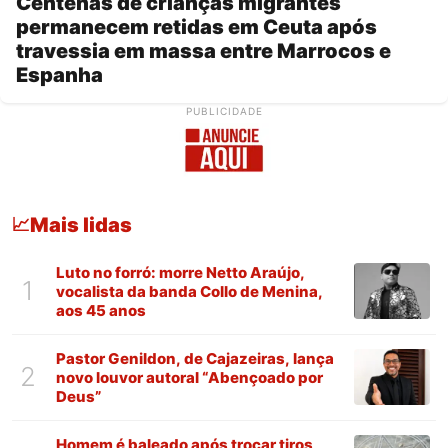
Centenas de crianças migrantes
permanecem retidas em Ceuta após
travessia em massa entre Marrocos e
Espanha
PUBLICIDADE
Mais lidas
📈
Luto no forró: morre Netto Araújo,
1
vocalista da banda Collo de Menina,
aos 45 anos
Pastor Genildon, de Cajazeiras, lança
2
novo louvor autoral “Abençoado por
Deus”
Homem é baleado após trocar tiros