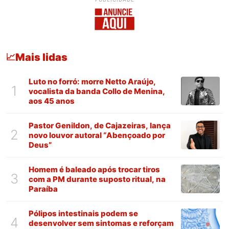
Mais lidas
📈
Luto no forró: morre Netto Araújo,
1
vocalista da banda Collo de Menina,
aos 45 anos
Pastor Genildon, de Cajazeiras, lança
2
novo louvor autoral “Abençoado por
Deus”
Homem é baleado após trocar tiros
3
com a PM durante suposto ritual, na
Paraíba
Pólipos intestinais podem se
4
desenvolver sem sintomas e reforçam