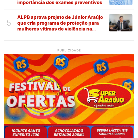
importância dos exames preventivos
ALPB aprova projeto de Júnior Araújo
5
que cria programa de proteção para
mulheres vítimas de violência na
Paraíba
PUBLICIDADE