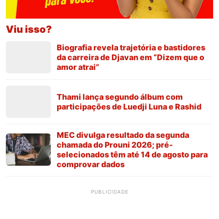
Viu isso?
Biografia revela trajetória e bastidores
da carreira de Djavan em “Dizem que o
amor atrai”
Thami lança segundo álbum com
participações de Luedji Luna e Rashid
MEC divulga resultado da segunda
chamada do Prouni 2026; pré-
selecionados têm até 14 de agosto para
comprovar dados
PUBLICIDADE