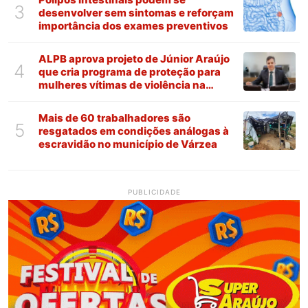
3
desenvolver sem sintomas e reforçam
importância dos exames preventivos
ALPB aprova projeto de Júnior Araújo
4
que cria programa de proteção para
mulheres vítimas de violência na
Paraíba
Mais de 60 trabalhadores são
5
resgatados em condições análogas à
escravidão no município de Várzea
PUBLICIDADE