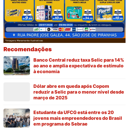
Recomendações
Banco Central reduz taxa Selic para 14%
ao ano e amplia expectativa de estímulo
à economia
Dólar abre em queda após Copom
reduzir a Selic para o menor nível desde
março de 2025
Estudante da UFCG está entre os 20
jovens mais empreendedores do Brasil
em programa do Sebrae