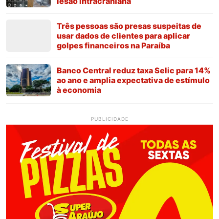
lesão intracraniana
Três pessoas são presas suspeitas de
usar dados de clientes para aplicar
golpes financeiros na Paraíba
Banco Central reduz taxa Selic para 14%
ao ano e amplia expectativa de estímulo
à economia
PUBLICIDADE