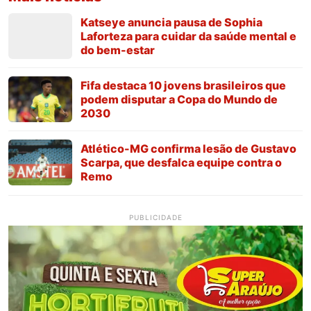
Katseye anuncia pausa de Sophia
Laforteza para cuidar da saúde mental e
do bem-estar
Fifa destaca 10 jovens brasileiros que
podem disputar a Copa do Mundo de
2030
Atlético-MG confirma lesão de Gustavo
Scarpa, que desfalca equipe contra o
Remo
PUBLICIDADE