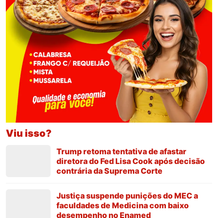
Viu isso?
Trump retoma tentativa de afastar
diretora do Fed Lisa Cook após decisão
contrária da Suprema Corte
Justiça suspende punições do MEC a
faculdades de Medicina com baixo
desempenho no Enamed