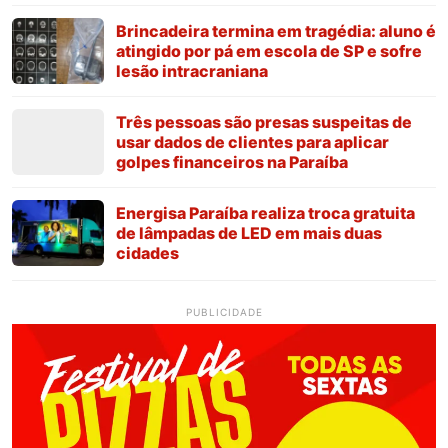
Brincadeira termina em tragédia: aluno é
atingido por pá em escola de SP e sofre
lesão intracraniana
Três pessoas são presas suspeitas de
usar dados de clientes para aplicar
golpes financeiros na Paraíba
Energisa Paraíba realiza troca gratuita
de lâmpadas de LED em mais duas
cidades
PUBLICIDADE