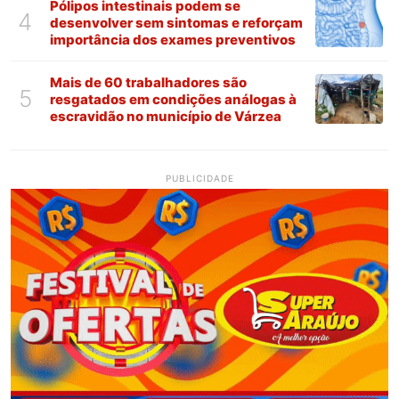
Pólipos intestinais podem se
4
desenvolver sem sintomas e reforçam
importância dos exames preventivos
Mais de 60 trabalhadores são
5
resgatados em condições análogas à
escravidão no município de Várzea
PUBLICIDADE