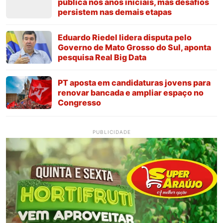
pública nos anos iniciais, mas desafios
persistem nas demais etapas
Eduardo Riedel lidera disputa pelo
Governo de Mato Grosso do Sul, aponta
pesquisa Real Big Data
PT aposta em candidaturas jovens para
renovar bancada e ampliar espaço no
Congresso
PUBLICIDADE