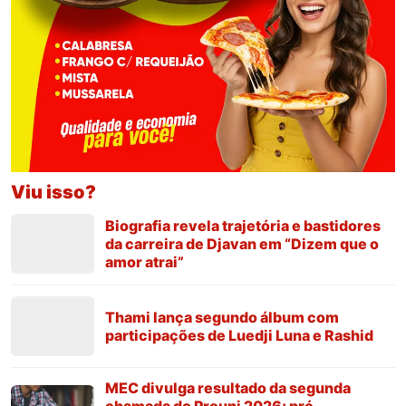
Viu isso?
Biografia revela trajetória e bastidores
da carreira de Djavan em “Dizem que o
amor atrai”
Thami lança segundo álbum com
participações de Luedji Luna e Rashid
MEC divulga resultado da segunda
chamada do Prouni 2026; pré-