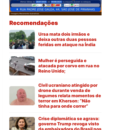
Recomendações
Ursa mata dois irmãos e
deixa outras duas pessoas
feridas em ataque na Índia
Mulher é perseguida e
atacada por corvo em rua no
Reino Unido;
Civil ucraniano atingido por
drone durante venda de
legumes relata momentos de
terror em Kherson: “Não
tinha para onde correr”
Crise diplomática se agrava:
governo Trump revoga visto
da embaixadora do Brasil nos