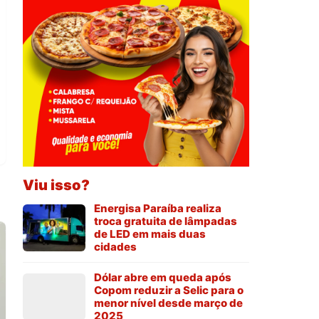
Viu isso?
Energisa Paraíba realiza
troca gratuita de lâmpadas
de LED em mais duas
cidades
Dólar abre em queda após
Copom reduzir a Selic para o
menor nível desde março de
2025