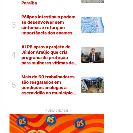
Paraíba
Pólipos intestinais podem
se desenvolver sem
3
sintomas e reforçam
importância dos exames
preventivos
ALPB aprova projeto de
Júnior Araújo que cria
4
programa de proteção
para mulheres vítimas de
violência na Paraíba
Mais de 60 trabalhadores
são resgatados em
5
condições análogas à
escravidão no município
de Várzea
PUBLICIDADE