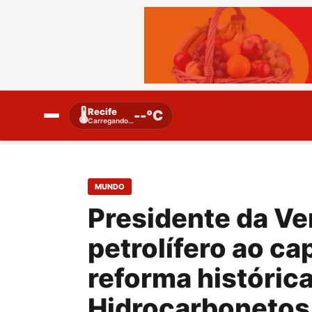
Recife
🌡️
--°C
Carregando…
MUNDO
Presidente da Ve
petrolífero ao ca
reforma histórica
Hidrocarbonetos