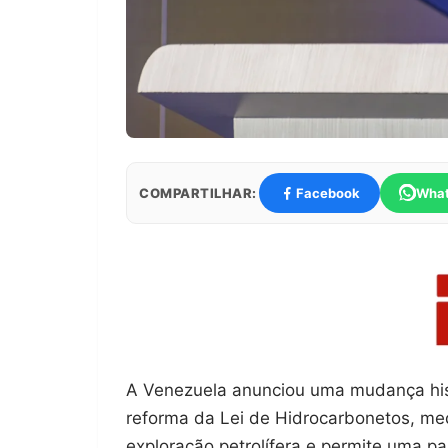
COMPARTILHAR:
Facebook
Wha
A Venezuela anunciou uma mudança hist
reforma da Lei de Hidrocarbonetos, med
exploração petrolífera e permite uma p