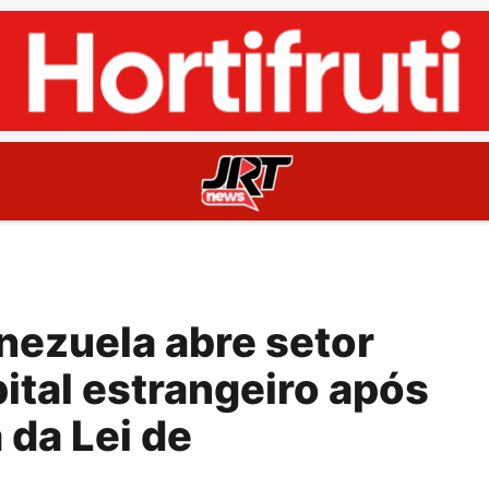
nezuela abre setor
pital estrangeiro após
 da Lei de