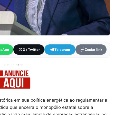
tsApp
X / Twitter
Telegram
Copiar link
PUBLICIDADE
órica em sua política energética ao regulamentar a
ida que encerra o monopólio estatal sobre a
articipação mais ampla de empresas estrangeiras no