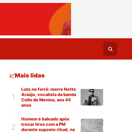
Mais lidas
📈
Luto no forró: morre Netto
Araújo, vocalista da banda
1
Collo de Menina, aos 45
anos
Homem é baleado após
trocar tiros com a PM
2
durante suposto ritual, na