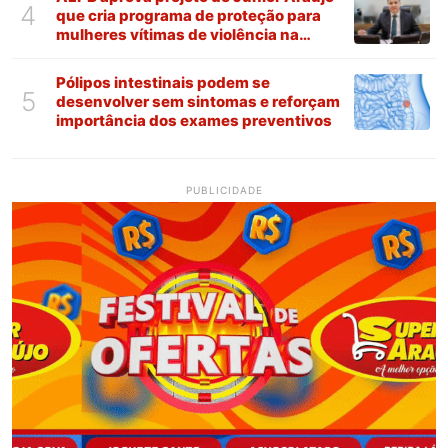
4
que cria programa de proteção para
mulheres vítimas de violência na
Paraíba
Pólipos intestinais podem se
5
desenvolver sem sintomas e reforçam
importância dos exames preventivos
PUBLICIDADE