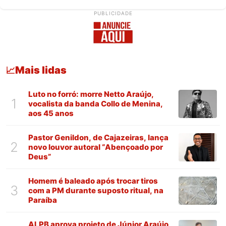
PUBLICIDADE
Mais lidas
📈
Luto no forró: morre Netto Araújo,
1
vocalista da banda Collo de Menina,
aos 45 anos
Pastor Genildon, de Cajazeiras, lança
2
novo louvor autoral “Abençoado por
Deus”
Homem é baleado após trocar tiros
3
com a PM durante suposto ritual, na
Paraíba
ALPB aprova projeto de Júnior Araújo