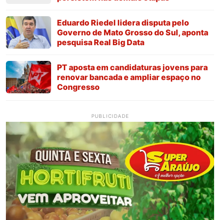
Eduardo Riedel lidera disputa pelo
Governo de Mato Grosso do Sul, aponta
pesquisa Real Big Data
PT aposta em candidaturas jovens para
renovar bancada e ampliar espaço no
Congresso
PUBLICIDADE