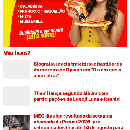
Viu isso?
Biografia revela trajetória e bastidores
da carreira de Djavan em “Dizem que o
amor atrai”
Thami lança segundo álbum com
participações de Luedji Luna e Rashid
MEC divulga resultado da segunda
chamada do Prouni 2026; pré-
selecionados têm até 14 de agosto para