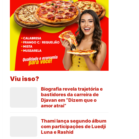
Viu isso?
Biografia revela trajetória e
bastidores da carreira de
Djavan em “Dizem que o
amor atrai”
Thami lança segundo álbum
com participações de Luedji
Luna e Rashid