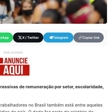
tsApp
X / Twitter
Telegram
Copiar link
PUBLICIDADE
ressivas de remuneração por setor, escolaridade,
rabalhadores no Brasil também está entre aqueles
ios do país. O dado faz parte do relatório de