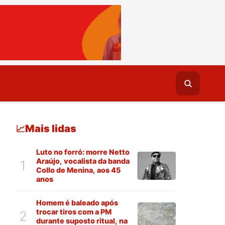
Mais lidas
📈
Luto no forró: morre Netto
Araújo, vocalista da banda
1
Collo de Menina, aos 45
anos
Homem é baleado após
trocar tiros com a PM
2
durante suposto ritual, na