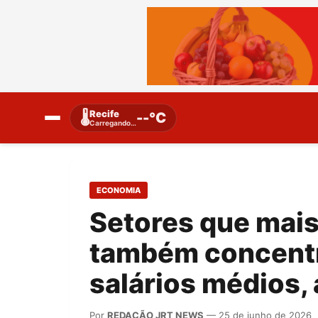
Recife
🌡️
--°C
Carregando…
ECONOMIA
Setores que mais
também concent
salários médios,
Por
REDAÇÃO JRT NEWS
— 25 de junho de 2026