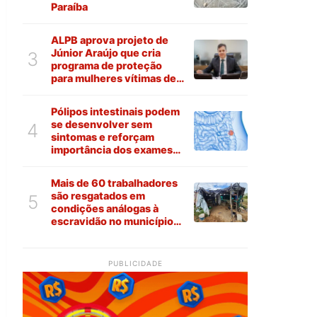
Paraíba
ALPB aprova projeto de
Júnior Araújo que cria
3
programa de proteção
para mulheres vítimas de
violência na Paraíba
Pólipos intestinais podem
se desenvolver sem
4
sintomas e reforçam
importância dos exames
preventivos
Mais de 60 trabalhadores
são resgatados em
5
condições análogas à
escravidão no município
de Várzea
PUBLICIDADE