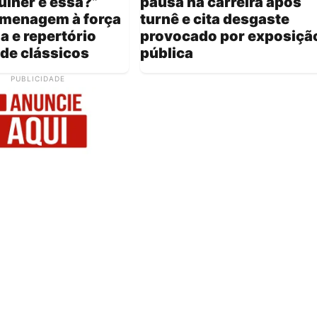
lher é essa?”
pausa na carreira após
menagem à força
turnê e cita desgaste
a e repertório
provocado por exposiçã
 de clássicos
pública
PUBLICIDADE