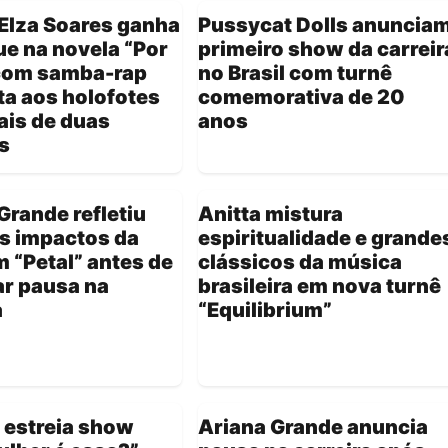
Elza Soares ganha
Pussycat Dolls anuncia
e na novela “Por
primeiro show da carreir
com samba-rap
no Brasil com turnê
ta aos holofotes
comemorativa de 20
ais de duas
anos
s
Grande refletiu
Anitta mistura
s impactos da
espiritualidade e grande
 “Petal” antes de
clássicos da música
ar pausa na
brasileira em nova turnê
a
“Equilibrium”
 estreia show
Ariana Grande anuncia