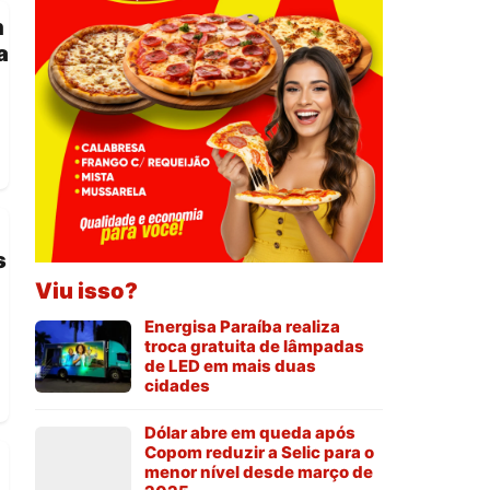
m
a
s
Viu isso?
Energisa Paraíba realiza
troca gratuita de lâmpadas
de LED em mais duas
cidades
Dólar abre em queda após
Copom reduzir a Selic para o
menor nível desde março de