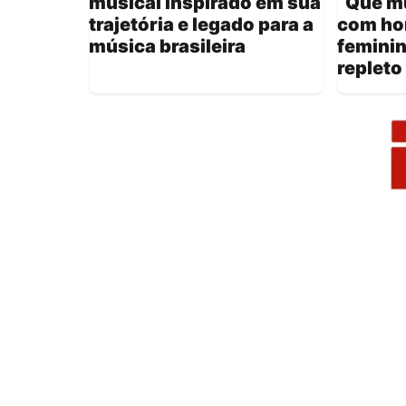
musical inspirado em sua
“Que mu
trajetória e legado para a
com ho
música brasileira
feminin
repleto