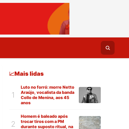
Mais lidas
📈
Luto no forró: morre Netto
Araújo, vocalista da banda
1
Collo de Menina, aos 45
anos
Homem é baleado após
trocar tiros com a PM
2
durante suposto ritual, na