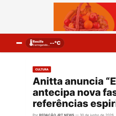
Recife
🌡️
--°C
Carregando…
CULTURA
Anitta anuncia “E
antecipa nova fa
referências espir
Por
REDAÇÃO JRT NEWS
— 30 de junho de 2026