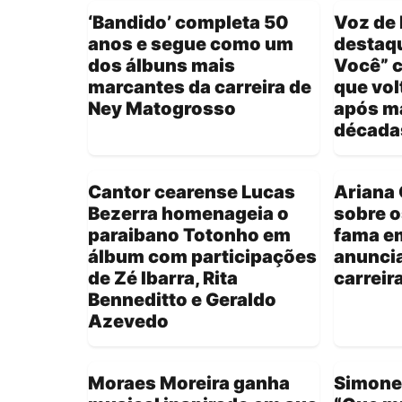
‘Bandido’ completa 50
Voz de 
anos e segue como um
destaqu
dos álbuns mais
Você” 
marcantes da carreira de
que vol
Ney Matogrosso
após m
década
Cantor cearense Lucas
Ariana 
Bezerra homenageia o
sobre o
paraibano Totonho em
fama em
álbum com participações
anunci
de Zé Ibarra, Rita
carreir
Benneditto e Geraldo
Azevedo
Moraes Moreira ganha
Simone