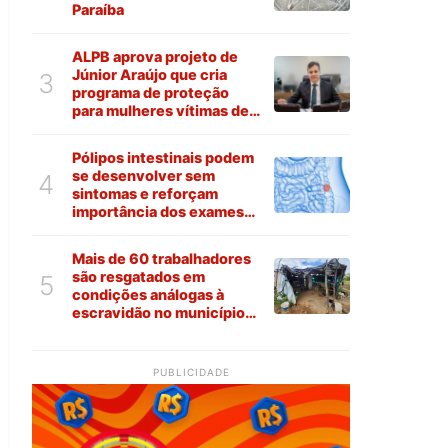
Paraíba
ALPB aprova projeto de
Júnior Araújo que cria
3
programa de proteção
para mulheres vítimas de
violência na Paraíba
Pólipos intestinais podem
se desenvolver sem
4
sintomas e reforçam
importância dos exames
preventivos
Mais de 60 trabalhadores
são resgatados em
5
condições análogas à
escravidão no município
de Várzea
PUBLICIDADE