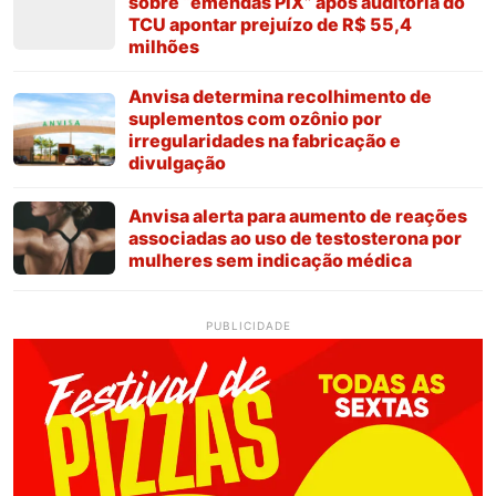
sobre “emendas PIX” após auditoria do
TCU apontar prejuízo de R$ 55,4
milhões
Anvisa determina recolhimento de
suplementos com ozônio por
irregularidades na fabricação e
divulgação
Anvisa alerta para aumento de reações
associadas ao uso de testosterona por
mulheres sem indicação médica
PUBLICIDADE