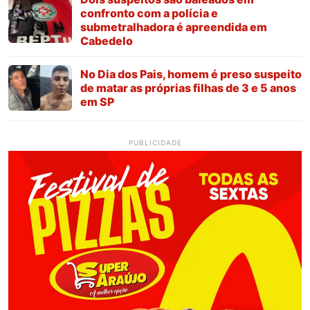
confronto com a polícia e
submetralhadora é apreendida em
Cabedelo
No Dia dos Pais, homem é preso suspeito
de matar as próprias filhas de 3 e 5 anos
em SP
PUBLICIDADE