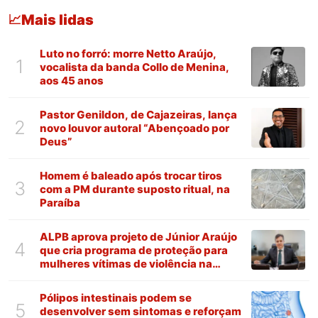
Mais lidas
📈
Luto no forró: morre Netto Araújo,
1
vocalista da banda Collo de Menina,
aos 45 anos
Pastor Genildon, de Cajazeiras, lança
2
novo louvor autoral “Abençoado por
Deus”
Homem é baleado após trocar tiros
3
com a PM durante suposto ritual, na
Paraíba
ALPB aprova projeto de Júnior Araújo
4
que cria programa de proteção para
mulheres vítimas de violência na
Paraíba
Pólipos intestinais podem se
5
desenvolver sem sintomas e reforçam