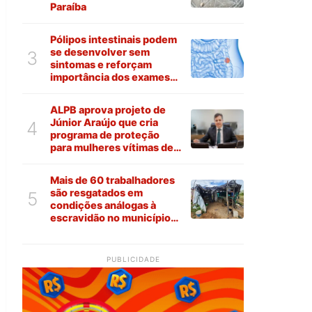
Paraíba
Pólipos intestinais podem
se desenvolver sem
3
sintomas e reforçam
importância dos exames
preventivos
ALPB aprova projeto de
Júnior Araújo que cria
4
programa de proteção
para mulheres vítimas de
violência na Paraíba
Mais de 60 trabalhadores
são resgatados em
5
condições análogas à
escravidão no município
de Várzea
PUBLICIDADE