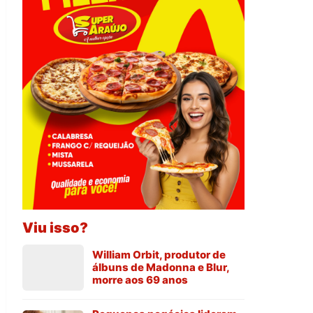
Viu isso?
William Orbit, produtor de
álbuns de Madonna e Blur,
morre aos 69 anos