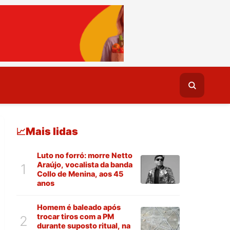
Mais lidas
📈
Luto no forró: morre Netto
Araújo, vocalista da banda
1
Collo de Menina, aos 45
anos
Homem é baleado após
trocar tiros com a PM
2
durante suposto ritual, na