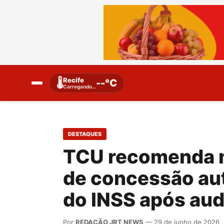
Recife
🌡️
--°C
Carregando…
DESTAQUES
TCU recomenda m
de concessão au
do INSS após aud
Por
REDAÇÃO JRT NEWS
— 29 de junho de 2026