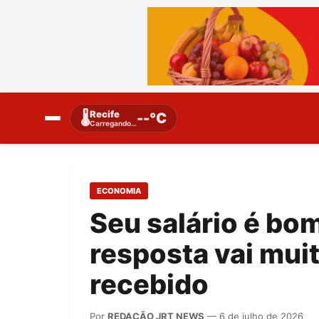
Recife
🌡️
--°C
Carregando…
ECONOMIA
Seu salário é bo
resposta vai muit
recebido
Por
REDAÇÃO JRT NEWS
— 6 de julho de 2026