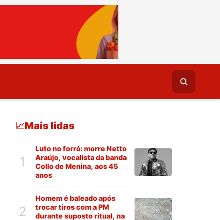
Mais lidas
📈
Luto no forró: morre Netto
Araújo, vocalista da banda
1
Collo de Menina, aos 45
anos
Homem é baleado após
trocar tiros com a PM
2
durante suposto ritual, na