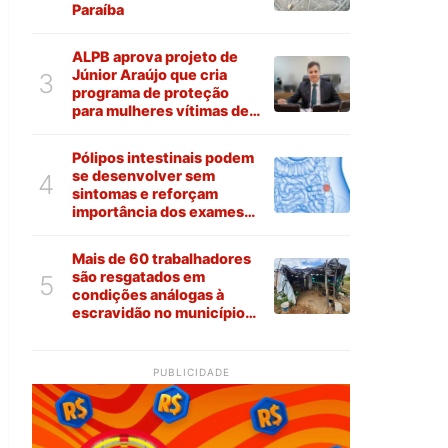
Paraíba
ALPB aprova projeto de
Júnior Araújo que cria
3
programa de proteção
para mulheres vítimas de
violência na Paraíba
Pólipos intestinais podem
se desenvolver sem
4
sintomas e reforçam
importância dos exames
preventivos
Mais de 60 trabalhadores
são resgatados em
5
condições análogas à
escravidão no município
de Várzea
PUBLICIDADE