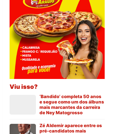
Viu isso?
‘Bandido’ completa 50 anos
e segue como um dos álbuns
mais marcantes da carreira
de Ney Matogrosso
Zé Aldemir aparece entre os
pré-candidatos mais