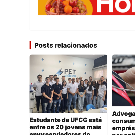
Posts relacionados
Advoga
Estudante da UFCG está
consum
entre os 20 jovens mais
emprés
empreendedores do