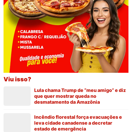
Viu isso?
Lula chama Trump de “meu amigo” e diz
que quer mostrar queda no
desmatamento da Amazônia
Incêndio florestal força evacuações e
leva cidade canadense a decretar
estado de emergência