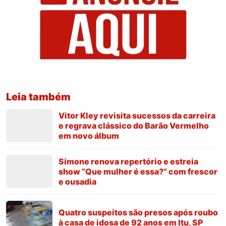
Leia também
Vitor Kley revisita sucessos da carreira
e regrava clássico do Barão Vermelho
em novo álbum
Simone renova repertório e estreia
show “Que mulher é essa?” com frescor
e ousadia
Quatro suspeitos são presos após roubo
à casa de idosa de 92 anos em Itu, SP