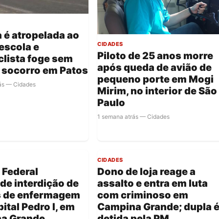
 é atropelada ao
CIDADES
 escola e
Piloto de 25 anos morre
lista foge sem
após queda de avião de
 socorro em Patos
pequeno porte em Mogi
ás — Cidades
Mirim, no interior de São
Paulo
1 semana atrás — Cidades
CIDADES
 Federal
Dono de loja reage a
e interdição de
assalto e entra em luta
s de enfermagem
com criminoso em
ital Pedro I, em
Campina Grande; dupla 
a Grande
detida pela PM