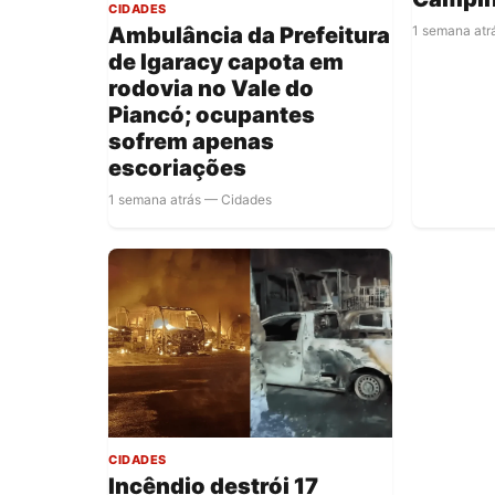
CIDADES
Ambulância da Prefeitura
1 semana atr
de Igaracy capota em
rodovia no Vale do
Piancó; ocupantes
sofrem apenas
escoriações
1 semana atrás — Cidades
CIDADES
Incêndio destrói 17