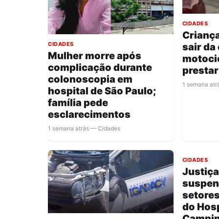
CIDADES
Criança
CIDADES
sair da
Mulher morre após
motocic
complicação durante
prestar
colonoscopia em
1 semana atr
hospital de São Paulo;
família pede
esclarecimentos
1 semana atrás — Cidades
CIDADES
Justiça
suspend
setore
do Hosp
Campin