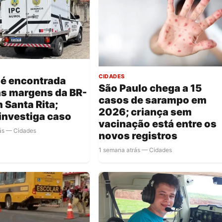
CIDADES
 é encontrada
São Paulo chega a 15
às margens da BR-
casos de sarampo em
 Santa Rita;
2026; criança sem
 investiga caso
vacinação está entre os
ás — Cidades
novos registros
1 semana atrás — Cidades