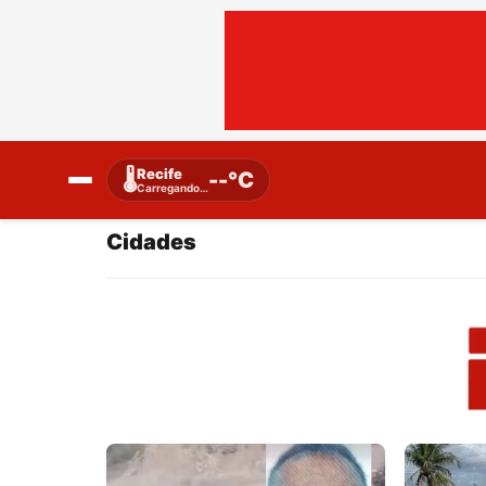
Recife
🌡️
--°C
Carregando…
Cidades